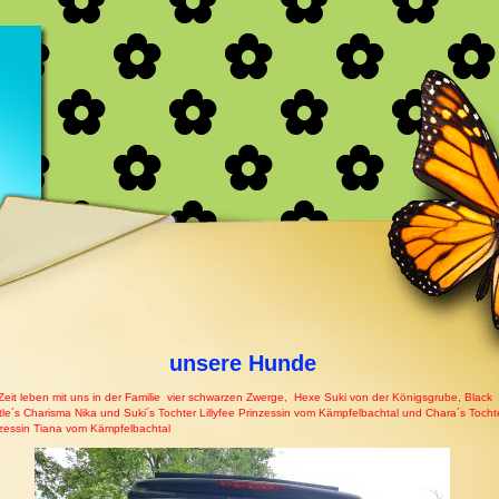
r
unsere Hunde
Zeit leben mit uns in der Familie vier schwarzen Zwerge, Hexe Suki von der Königsgrube, Black
le´s Charisma Nika und Suki´s Tochter Lillyfee Prinzessin vom Kämpfelbachtal und Chara´s Tocht
zessin Tiana vom Kämpfelbachtal