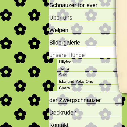
Schnauzer for ever
Über uns
Welpen
Bildergalerie
unsere Hunde
Lillyfee
Tiana
Suki
Iska und Yoko-Ono
Chara
der Zwergschnauzer
Deckrüden
Kontakt