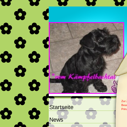
schwarze Zwergschnauze
*vom Kämpfelbachtal*
Zur 
Beat
Startseite
Prin
News