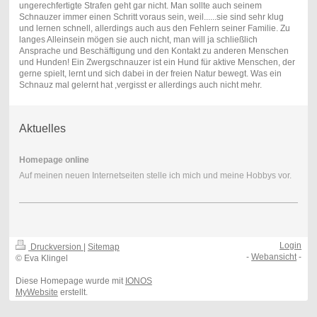
ungerechfertigte Strafen geht gar nicht. Man sollte auch seinem
Schnauzer immer einen Schritt voraus sein, weil......sie sind sehr klug
und lernen schnell, allerdings auch aus den Fehlern seiner Familie. Zu
langes Alleinsein mögen sie auch nicht, man will ja schließlich
Ansprache und Beschäftigung und den Kontakt zu anderen Menschen
und Hunden! Ein Zwergschnauzer ist ein Hund für aktive Menschen, der
gerne spielt, lernt und sich dabei in der freien Natur bewegt. Was ein
Schnauz mal gelernt hat ,vergisst er allerdings auch nicht mehr.
Aktuelles
Homepage online
Auf meinen neuen Internetseiten stelle ich mich und meine Hobbys vor.
Login
Druckversion
|
Sitemap
-
Webansicht
-
© Eva Klingel
Diese Homepage wurde mit
IONOS
MyWebsite
erstellt.